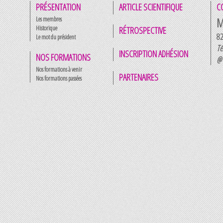
PRÉSENTATION
ARTICLE SCIENTIFIQUE
C
Les membres
M
Historique
RÉTROSPECTIVE
82
Le mot du président
Té
INSCRIPTION ADHÉSION
NOS FORMATIONS
@ 
Nos formations à venir
PARTENAIRES
Nos formations passées